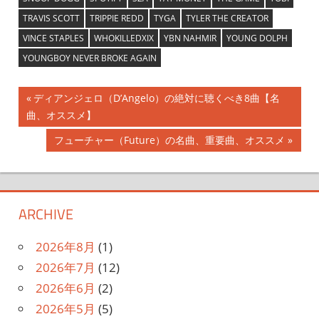
TRAVIS SCOTT
TRIPPIE REDD
TYGA
TYLER THE CREATOR
VINCE STAPLES
WHOKILLEDXIX
YBN NAHMIR
YOUNG DOLPH
YOUNGBOY NEVER BROKE AGAIN
投
前
ディアンジェロ（D’Angelo）の絶対に聴くべき8曲【名
の
曲、オススメ】
稿
記
次
フューチャー（Future）の名曲、重要曲、オススメ
ナ
事:
の
記
ビ
事:
ゲ
ARCHIVE
ー
2026年8月
(1)
シ
2026年7月
(12)
2026年6月
(2)
ョ
2026年5月
(5)