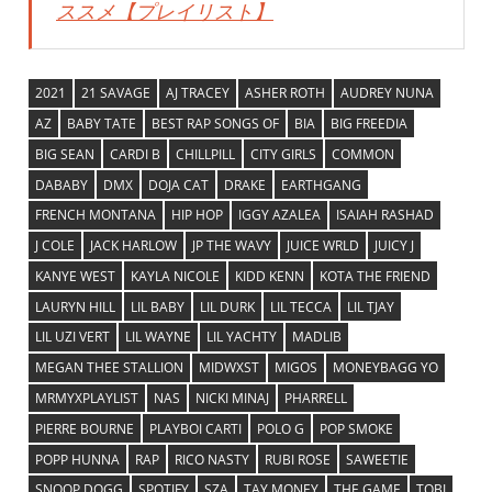
ススメ【プレイリスト】
2021
21 SAVAGE
AJ TRACEY
ASHER ROTH
AUDREY NUNA
AZ
BABY TATE
BEST RAP SONGS OF
BIA
BIG FREEDIA
BIG SEAN
CARDI B
CHILLPILL
CITY GIRLS
COMMON
DABABY
DMX
DOJA CAT
DRAKE
EARTHGANG
FRENCH MONTANA
HIP HOP
IGGY AZALEA
ISAIAH RASHAD
J COLE
JACK HARLOW
JP THE WAVY
JUICE WRLD
JUICY J
KANYE WEST
KAYLA NICOLE
KIDD KENN
KOTA THE FRIEND
LAURYN HILL
LIL BABY
LIL DURK
LIL TECCA
LIL TJAY
LIL UZI VERT
LIL WAYNE
LIL YACHTY
MADLIB
MEGAN THEE STALLION
MIDWXST
MIGOS
MONEYBAGG YO
MRMYXPLAYLIST
NAS
NICKI MINAJ
PHARRELL
PIERRE BOURNE
PLAYBOI CARTI
POLO G
POP SMOKE
POPP HUNNA
RAP
RICO NASTY
RUBI ROSE
SAWEETIE
SNOOP DOGG
SPOTIFY
SZA
TAY MONEY
THE GAME
TOBI