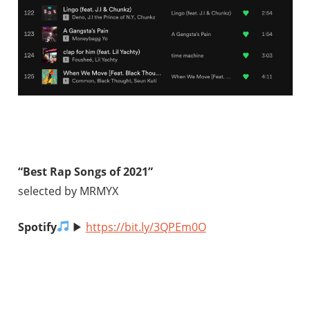
“Best Rap Songs of 2021”
selected by MRMYX
Spotify
▶︎
https://bit.ly/3QPEm0O