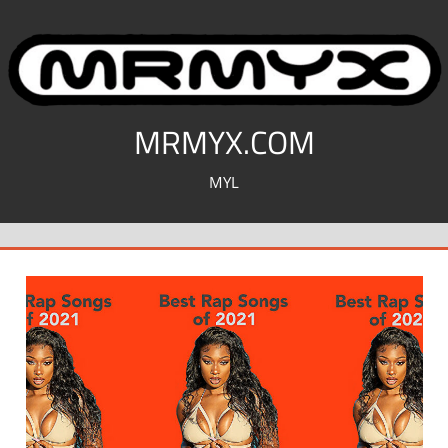
コ
ン
テ
ン
ツ
MRMYX.COM
へ
MYL
ス
キ
ッ
プ