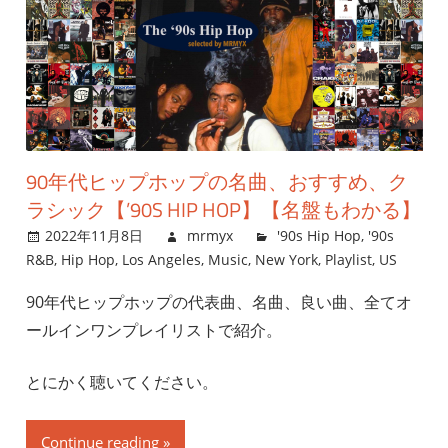
90年代ヒップホップの名曲、おすすめ、ク
ラシック【’90S HIP HOP】【名盤もわかる】
2022年11月8日
mrmyx
'90s Hip Hop
,
'90s
R&B
,
Hip Hop
,
Los Angeles
,
Music
,
New York
,
Playlist
,
US
90年代ヒップホップの代表曲、名曲、良い曲、全てオ
ールインワンプレイリストで紹介。
とにかく聴いてください。
Continue reading