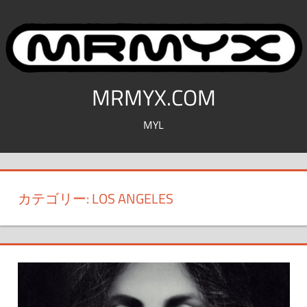
コ
ン
テ
ン
ツ
MRMYX.COM
へ
MYL
ス
キ
ッ
プ
カテゴリー:
LOS ANGELES