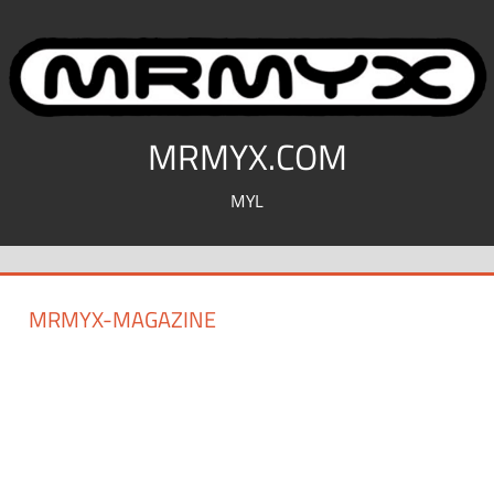
コ
ン
テ
ン
ツ
MRMYX.COM
へ
MYL
ス
キ
ッ
プ
MRMYX-MAGAZINE