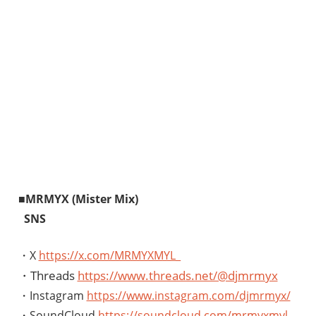
■MRMYX (Mister Mix)
SNS
・X
https://x.com/MRMYXMYL_
・Threads
https://www.threads.net/@djmrmyx
・Instagram
https://www.instagram.com/djmrmyx/
・SoundCloud
https://soundcloud.com/mrmyxmyl