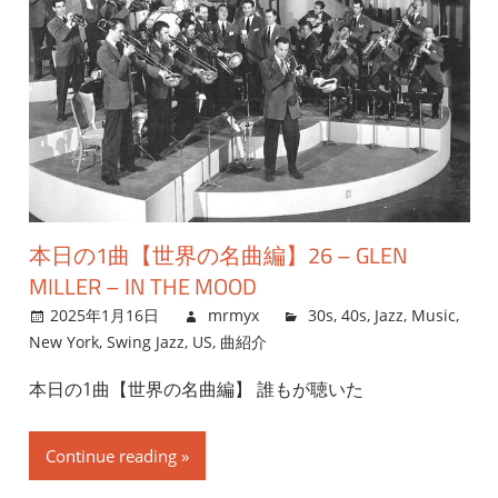
本日の1曲【世界の名曲編】26 – GLEN
MILLER – IN THE MOOD
2025年1月16日
mrmyx
30s
,
40s
,
Jazz
,
Music
,
New York
,
Swing Jazz
,
US
,
曲紹介
本日の1曲【世界の名曲編】 誰もが聴いた
Continue reading