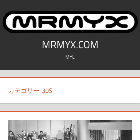
コ
ン
テ
ン
ツ
MRMYX.COM
へ
MYL
ス
キ
ッ
プ
カテゴリー:
30S