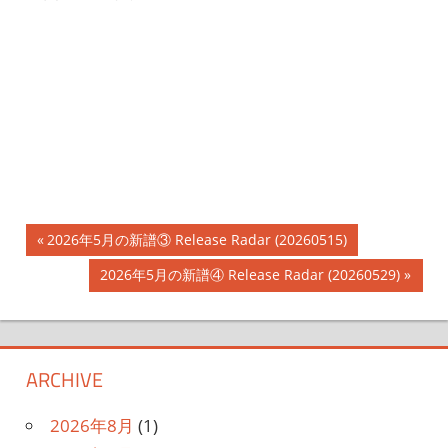
投
前
2026年5月の新譜③ Release Radar (20260515)
の
稿
次
2026年5月の新譜④ Release Radar (20260529)
記
の
ナ
事:
記
事:
ビ
ARCHIVE
ゲ
2026年8月
(1)
ー