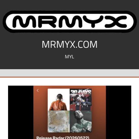
コ
ン
テ
ン
ツ
MRMYX.COM
へ
MYL
ス
キ
ッ
プ