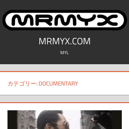
コ
ン
テ
ン
ツ
MRMYX.COM
へ
MYL
ス
キ
ッ
プ
カテゴリー:
DOCUMENTARY