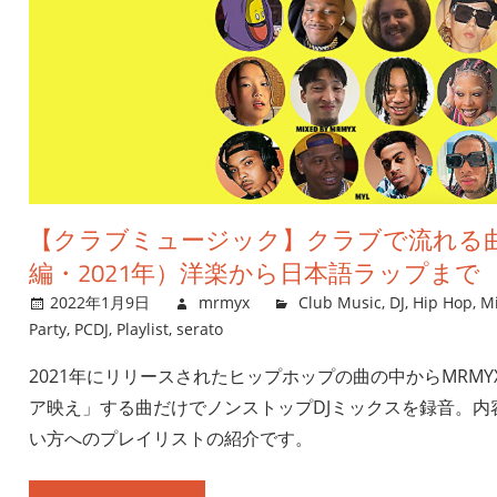
【クラブミュージック】クラブで流れる
編・2021年）洋楽から日本語ラップまで
2022年1月9日
mrmyx
Club Music
,
DJ
,
Hip Hop
,
M
Party
,
PCDJ
,
Playlist
,
serato
2021年にリリースされたヒップホップの曲の中からMRM
ア映え」する曲だけでノンストップDJミックスを録音。内
い方へのプレイリストの紹介です。