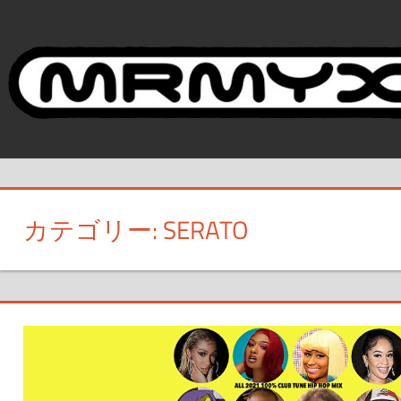
コ
ン
テ
ン
ツ
へ
ス
キ
ッ
カテゴリー:
SERATO
プ