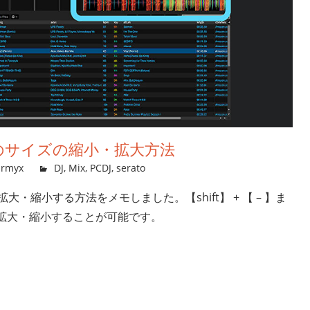
形のサイズの縮小・拡大方法
rmyx
DJ
,
Mix
,
PCDJ
,
serato
拡大・縮小する方法をメモしました。【shift】 + 【 – 】ま
に拡大・縮小することが可能です。