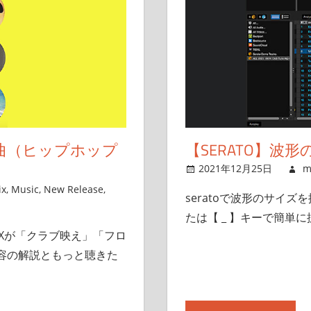
曲（ヒップホップ
【SERATO】波
2021年12月25日
m
ix
,
Music
,
New Release
,
seratoで波形のサイズを
たは【 _ 】キーで簡単
YXが「クラブ映え」「フロ
容の解説ともっと聴きた