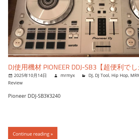
DJ使用機材 PIONEER DDJ-SB3【超便利
2025年10月14日
mrmyx
DJ
,
DJ Tool
,
Hip Hop
,
MRM
Review
Pioneer DDJ-SB3¥3240
Continue reading