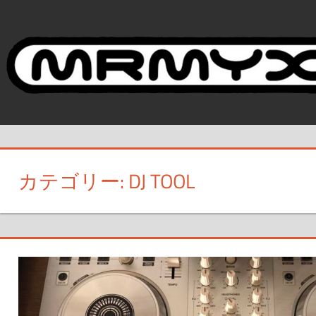
コ
ン
テ
ン
ツ
へ
ス
キ
ッ
カテゴリー:
DJ TOOL
プ