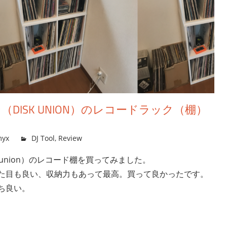
DISK UNION）のレコードラック（棚）
yx
DJ Tool
,
Review
 union）のレコード棚を買ってみました。
た目も良い、収納力もあって最高。買って良かったです。
ち良い。