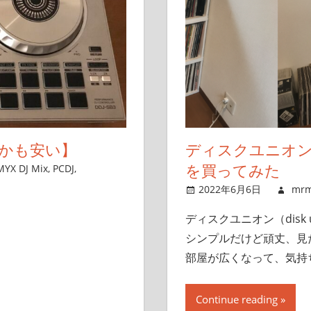
でしかも安い】
ディスクユニオン（
を買ってみた
YX DJ Mix
,
PCDJ
,
2022年6月6日
mrm
ディスクユニオン（disk
シンプルだけど頑丈、見
部屋が広くなって、気持
Continue reading