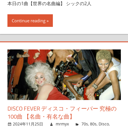
本日の1曲【世界の名曲編】 シックの2人
Continue reading
DISCO FEVER ディスコ・フィーバー 究極の
100曲 【名曲・有名な曲】
2024年11月25日
mrmyx
70s
,
80s
,
Disco
,