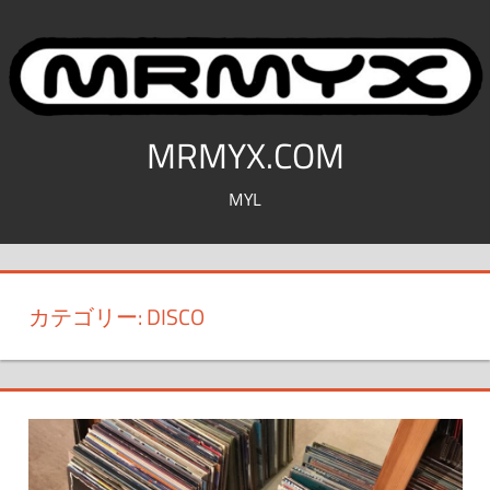
コ
ン
テ
ン
ツ
MRMYX.COM
へ
MYL
ス
キ
ッ
プ
カテゴリー:
DISCO