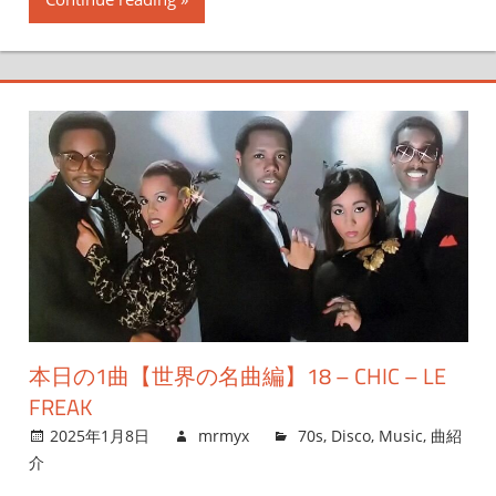
本日の1曲【世界の名曲編】18 – CHIC – LE
FREAK
2025年1月8日
mrmyx
70s
,
Disco
,
Music
,
曲紹
介