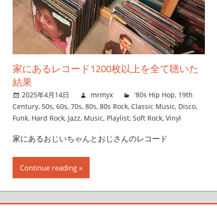
家にあるレコード1200枚以上を全て聴いた
結果
2025年4月14日
mrmyx
'80s Hip Hop
,
19th
Century
,
50s
,
60s
,
70s
,
80s
,
80s Rock
,
Classic Music
,
Disco
,
Funk
,
Hard Rock
,
Jazz
,
Music
,
Playlist
,
Soft Rock
,
Vinyl
家にあるおじいちゃんとおじさんのレコード
Continue reading