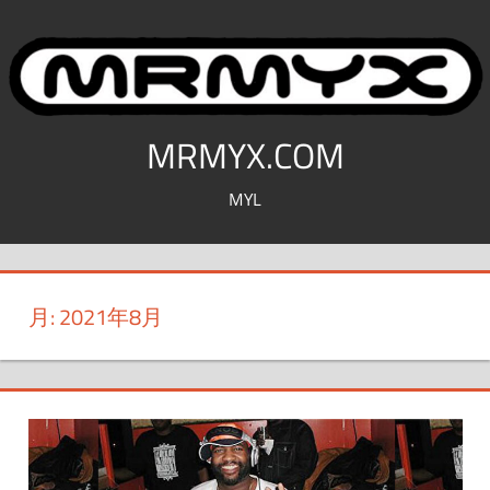
コ
ン
テ
ン
ツ
MRMYX.COM
へ
MYL
ス
キ
ッ
プ
月:
2021年8月