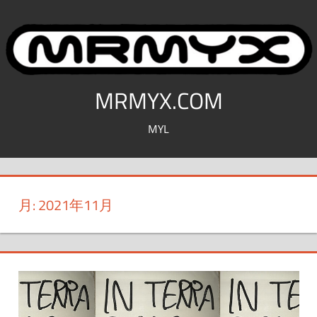
コ
ン
テ
ン
ツ
MRMYX.COM
へ
MYL
ス
キ
ッ
プ
月:
2021年11月