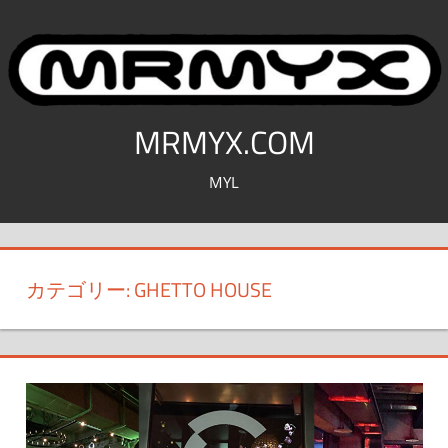
コ
ン
テ
ン
ツ
MRMYX.COM
へ
MYL
ス
キ
ッ
プ
カテゴリー:
GHETTO HOUSE