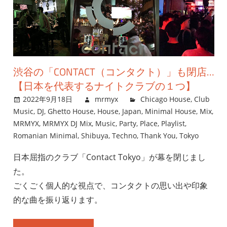
渋谷の「CONTACT（コンタクト）」も閉店…
【日本を代表するナイトクラブの１つ】
2022年9月18日
mrmyx
Chicago House
,
Club
Music
,
DJ
,
Ghetto House
,
House
,
Japan
,
Minimal House
,
Mix
,
MRMYX
,
MRMYX DJ Mix
,
Music
,
Party
,
Place
,
Playlist
,
Romanian Minimal
,
Shibuya
,
Techno
,
Thank You
,
Tokyo
日本屈指のクラブ「Contact Tokyo」が幕を閉じまし
た。
ごくごく個人的な視点で、コンタクトの思い出や印象
的な曲を振り返ります。