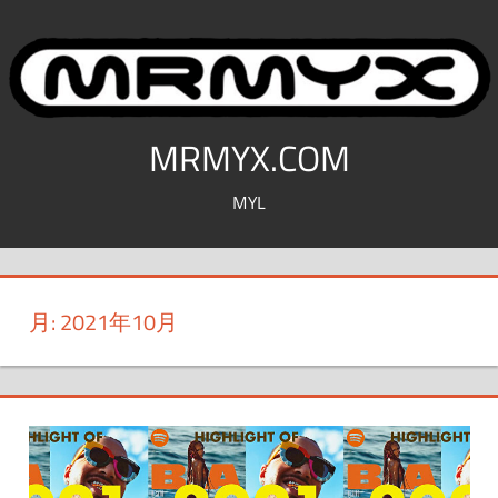
コ
ン
テ
ン
ツ
MRMYX.COM
へ
MYL
ス
キ
ッ
プ
月:
2021年10月