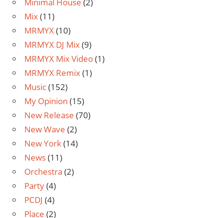
Minimal House
(2)
Mix
(11)
MRMYX
(10)
MRMYX DJ Mix
(9)
MRMYX Mix Video
(1)
MRMYX Remix
(1)
Music
(152)
My Opinion
(15)
New Release
(70)
New Wave
(2)
New York
(14)
News
(11)
Orchestra
(2)
Party
(4)
PCDJ
(4)
Place
(2)