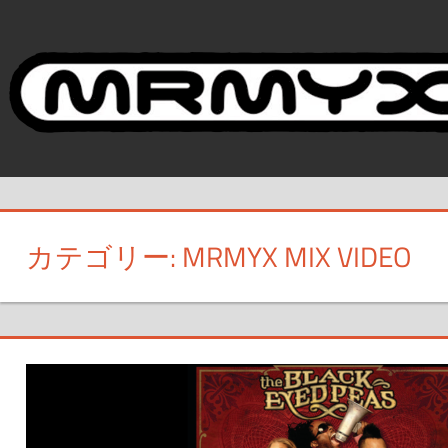
コ
ン
テ
ン
ツ
へ
ス
キ
ッ
カテゴリー:
MRMYX MIX VIDEO
プ