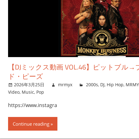
【DJミックス動画 VOL.46】ピットブル
ド・ピーズ
2026年3月25日
mrmyx
2000s
,
DJ
,
Hip Hop
,
MRMYX
Video
,
Music
,
Pop
https://www.instagra
Continue reading