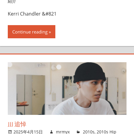
紹介
Kerri Chandler &#821
Continue reading
JJJ 追悼
2025年4月15日
mrmyx
2010s
,
2010s Hip