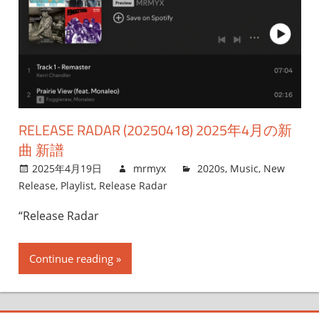
RELEASE RADAR (20250418) 2025年4月の新
曲 新譜
2025年4月19日
mrmyx
2020s
,
Music
,
New
Release
,
Playlist
,
Release Radar
“Release Radar
Continue reading