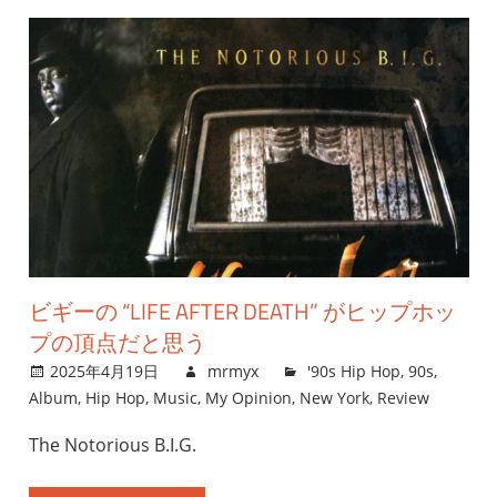
ビギーの “LIFE AFTER DEATH” がヒップホッ
プの頂点だと思う
2025年4月19日
mrmyx
'90s Hip Hop
,
90s
,
Album
,
Hip Hop
,
Music
,
My Opinion
,
New York
,
Review
The Notorious B.I.G.