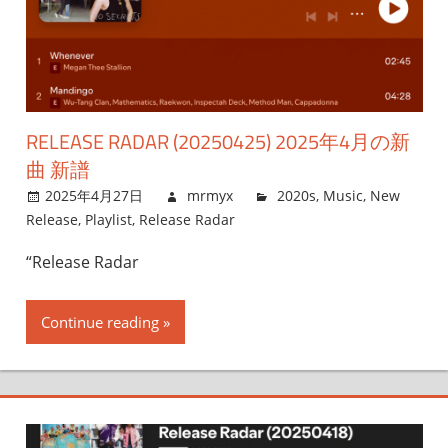
RELEASE RADAR (20250425) 2025年4月の新
曲 新譜
2025年4月27日
mrmyx
2020s
,
Music
,
New
Release
,
Playlist
,
Release Radar
“Release Radar
Continue reading