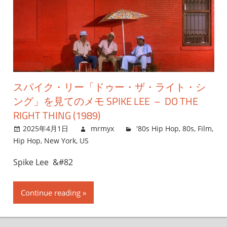
スパイク・リー「ドゥー・ザ・ライト・シ
ング」を見てのメモ SPIKE LEE – DO THE
RIGHT THING (1989)
2025年4月1日
mrmyx
'80s Hip Hop
,
80s
,
Film
,
Hip Hop
,
New York
,
US
Spike Lee &#82
Continue reading