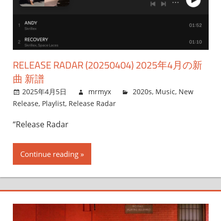
RELEASE RADAR (20250404) 2025年4月の新
曲 新譜
2025年4月5日
mrmyx
2020s
,
Music
,
New
Release
,
Playlist
,
Release Radar
“Release Radar
Continue reading