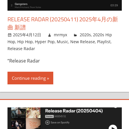
RELEASE RADAR (20250411) 2025年4月の新
曲 新譜
2025年4月12日
mrmyx
2020s
,
2020s Hip
Hop
,
Hip Hop
,
Hyper Pop
,
Music
,
New Release
,
Playlist
,
Release Radar
“Release Radar
Continue reading