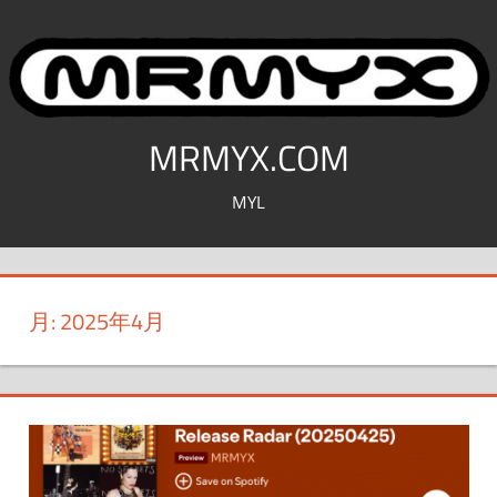
コ
ン
テ
ン
ツ
MRMYX.COM
へ
MYL
ス
キ
ッ
プ
月:
2025年4月