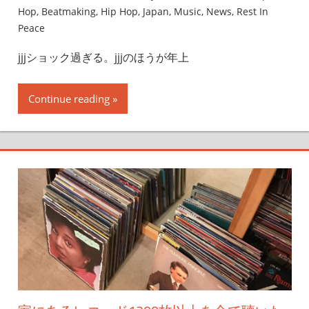
Hop
,
Beatmaking
,
Hip Hop
,
Japan
,
Music
,
News
,
Rest In
Peace
jjjショック過ぎる。jjjのほうが年上
Continue reading