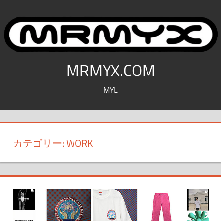
コ
ン
テ
ン
ツ
MRMYX.COM
へ
MYL
ス
キ
ッ
プ
カテゴリー:
WORK