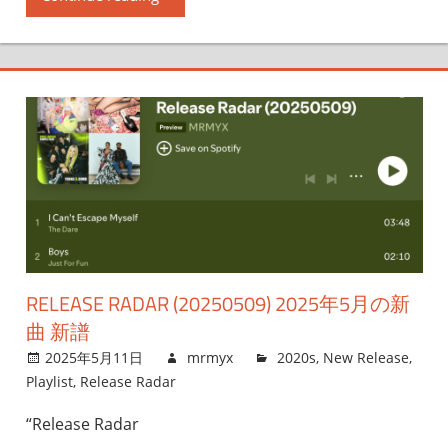
RELEASE RADAR (20250509) 2025年5月の新
曲 新譜
2025年5月11日
mrmyx
2020s
,
New Release
,
Playlist
,
Release Radar
“Release Radar