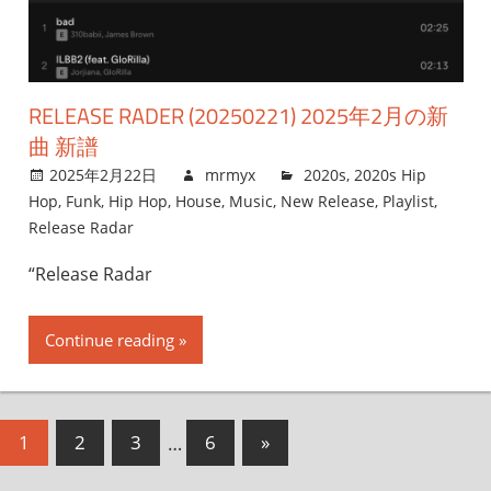
RELEASE RADER (20250221) 2025年2月の新
曲 新譜
2025年2月22日
mrmyx
2020s
,
2020s Hip
Hop
,
Funk
,
Hip Hop
,
House
,
Music
,
New Release
,
Playlist
,
Release Radar
“Release Radar
Continue reading
投
次
1
2
3
…
6
»
の
稿