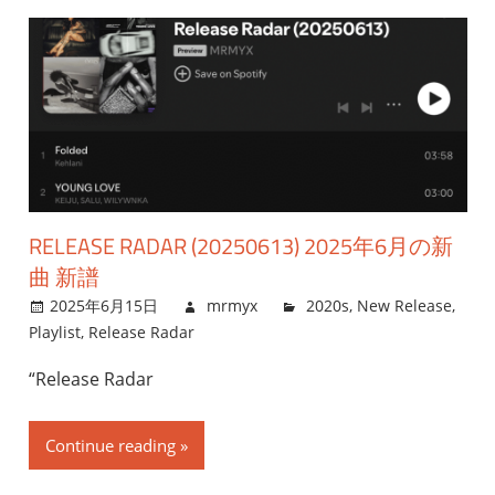
RELEASE RADAR (20250613) 2025年6月の新
曲 新譜
2025年6月15日
mrmyx
2020s
,
New Release
,
Playlist
,
Release Radar
“Release Radar
Continue reading