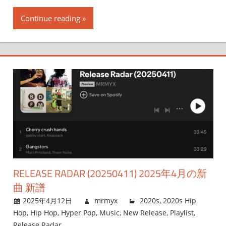
Continue reading
RELEASE RADAR (20250411) 2025年4月の新
曲 新譜
2025年4月12日
mrmyx
2020s
,
2020s Hip
Hop
,
Hip Hop
,
Hyper Pop
,
Music
,
New Release
,
Playlist
,
Release Radar