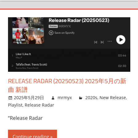
RELEASE RADAR (20250523) 2025年5月の新
曲 新譜
2025年5月29日
mrmyx
2020s
,
New Release
,
Playlist
,
Release Radar
“Release Radar
Continue reading