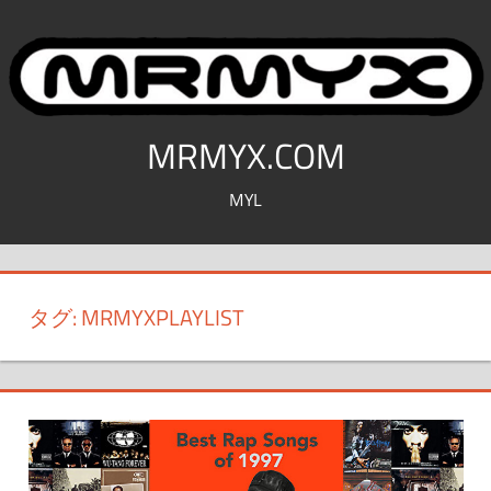
コ
ン
テ
ン
ツ
MRMYX.COM
へ
MYL
ス
キ
ッ
プ
タグ:
MRMYXPLAYLIST