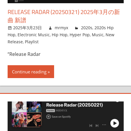
RELEASE RADAR (20250321) 2025年3月の新
曲 新譜
2025年3月23日
mrmyx
2020s
,
2020s Hip
Hop
,
Electronic Music
,
Hip Hop
,
Hyper Pop
,
Music
,
New
Release
,
Playlist
“Release Radar
Continue reading