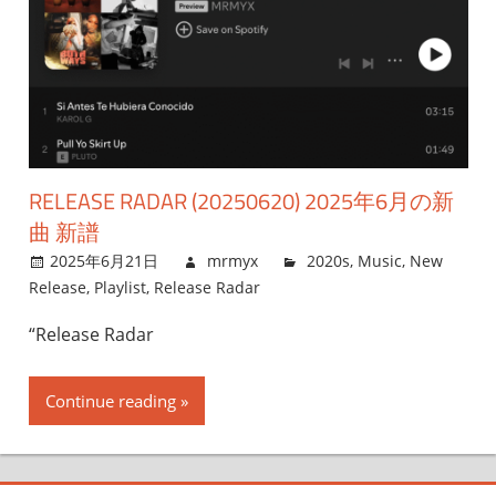
RELEASE RADAR (20250620) 2025年6月の新
曲 新譜
2025年6月21日
mrmyx
2020s
,
Music
,
New
Release
,
Playlist
,
Release Radar
“Release Radar
Continue reading