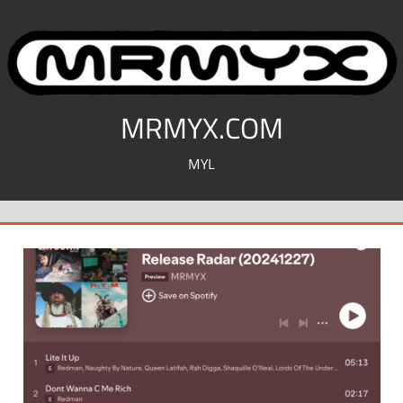
コ
ン
テ
ン
ツ
MRMYX.COM
へ
MYL
ス
キ
ッ
プ