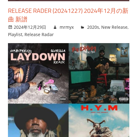
RELEASE RADER (20241227) 2024年12月の新
曲 新譜
2024年12月29日
mrmyx
2020s
,
New Release
,
Playlist
,
Release Radar