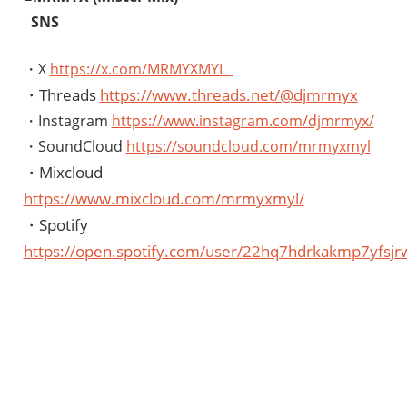
SNS
・X
https://x.com/MRMYXMYL_
・Threads
https://www.threads.net/@djmrmyx
・Instagram
https://www.instagram.com/djmrmyx/
・SoundCloud
https://soundcloud.com/mrmyxmyl
・Mixcloud
https://www.mixcloud.com/mrmyxmyl/
・Spotify
https://open.spotify.com/user/22hq7hdrkakmp7yfsjr