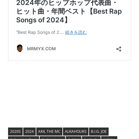
2020S
2024
AKIL THE MC
ALKAHOLIKS
B.I.G. JOE