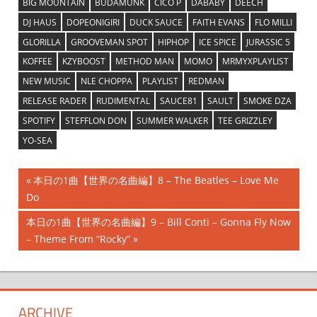
BIG MOUNTAIN
BUDAMUNK
CICO P
DABABY
DEECH
DJ HAUS
DOPEONIGIRI
DUCK SAUCE
FAITH EVANS
FLO MILLI
GLORILLA
GROOVEMAN SPOT
HIPHOP
ICE SPICE
JURASSIC 5
KOFFEE
KZYBOOST
METHOD MAN
MOMO
MRMYXPLAYLIST
NEW MUSIC
NLE CHOPPA
PLAYLIST
REDMAN
RELEASE RADER
RUDIMENTAL
SAUCE81
SAULT
SMOKE DZA
SPOTIFY
STEFFLON DON
SUMMER WALKER
TEE GRIZZLEY
YO-SEA
投
前
本日の1曲【世界の名曲編】8 – The Beatles – Love Me
の
Do
稿
記
次
本日の1曲【世界の名曲編】9 – Bill Conti – Gonna Fly Now
ナ
事:
の
– Theme From “Rocky”
記
ビ
事:
ゲ
ARCHIVE