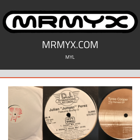
コ
ン
テ
ン
ツ
MRMYX.COM
へ
MYL
ス
キ
ッ
プ