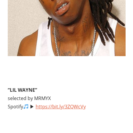
“LIL WAYNE”
selected by MRMYX
Spotify
▶︎
https://bit.ly/3ZQWcVy