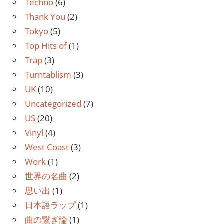
Techno
(6)
Thank You
(2)
Tokyo
(5)
Top Hits of
(1)
Trap
(3)
Turntablism
(3)
UK
(10)
Uncategorized
(7)
US
(20)
Vinyl
(4)
West Coast
(3)
Work
(1)
世界の名曲
(2)
思い出
(1)
日本語ラップ
(1)
曲の繋ぎ論
(1)