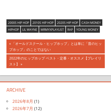
2000S HIP HOP
2010S HIP HOP
2020S HIP HOP
CASH MONEY
HIPHOP
LIL WAYNE
MRMYXPLAYLIST
RAP
YOUNG MONEY
投
前
「オールドスクール・ヒップホップ」とは単に「昔のヒッ
の
プホップ」のことではない
稿
記
次
2022年のヒップホップ ベスト・定番・オススメ【プレイリ
ナ
事:
の
スト】
記
ビ
事:
ゲ
ARCHIVE
ー
シ
2026年8月
(1)
2026年7月
(12)