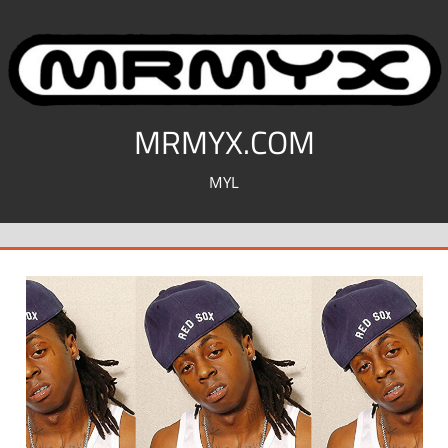
コ
ン
テ
ン
ツ
MRMYX.COM
へ
MYL
ス
キ
ッ
プ