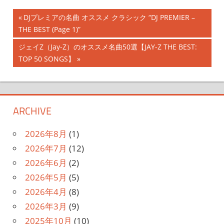
投
前
DJプレミアの名曲 オススメ クラシック “DJ PREMIER –
の
THE BEST (Page 1)”
稿
記
次
ジェイZ（Jay-Z）のオススメ名曲50選【JAY-Z THE BEST:
ナ
事:
の
TOP 50 SONGS】
記
ビ
事:
ゲ
ARCHIVE
ー
シ
2026年8月
(1)
2026年7月
(12)
ョ
2026年6月
(2)
ン
2026年5月
(5)
2026年4月
(8)
2026年3月
(9)
2025年10月
(10)