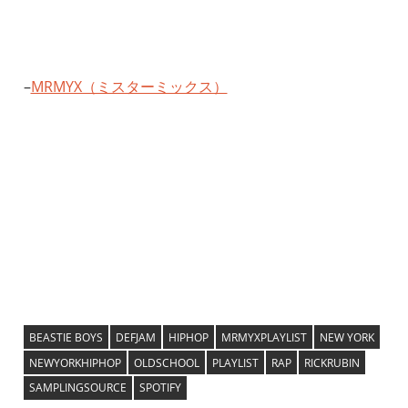
–
MRMYX（ミスターミックス）
BEASTIE BOYS
DEFJAM
HIPHOP
MRMYXPLAYLIST
NEW YORK
NEWYORKHIPHOP
OLDSCHOOL
PLAYLIST
RAP
RICKRUBIN
SAMPLINGSOURCE
SPOTIFY