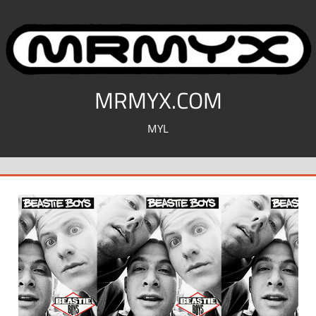
コ
ン
テ
ン
ツ
MRMYX.COM
へ
MYL
ス
キ
ッ
プ