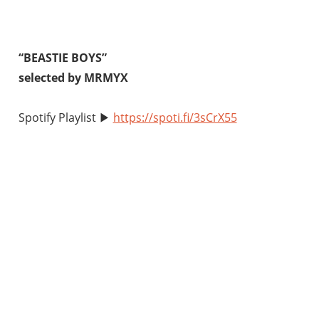
“BEASTIE BOYS”
selected by MRMYX
Spotify Playlist ▶︎
https://spoti.fi/3sCrX55