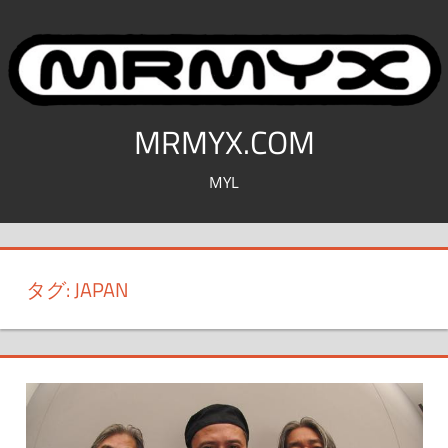
コ
ン
テ
ン
ツ
MRMYX.COM
へ
MYL
ス
キ
ッ
プ
タグ:
JAPAN