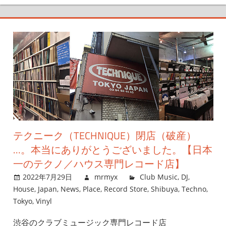
テクニーク（TECHNIQUE）閉店（破産）
…。本当にありがとうございました。【日本
一のテクノ／ハウス専門レコード店】
2022年7月29日
mrmyx
Club Music
,
DJ
,
House
,
Japan
,
News
,
Place
,
Record Store
,
Shibuya
,
Techno
,
Tokyo
,
Vinyl
渋谷のクラブミュージック専門レコード店