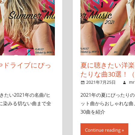
海やドライブにぴっ
夏に聴きたい洋楽
たりな曲30選！（
2021年7月25日
mr
たい2021年の名曲/ヒ
2021年の夏にぴったり
に染みる切ない曲まで全
ット曲からおしゃれな曲
30曲を紹介
Continue reading