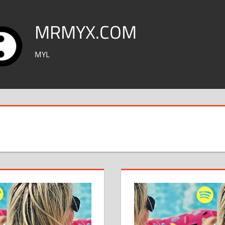
MRMYX.COM
MYL