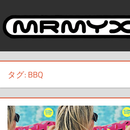
コ
ン
テ
ン
ツ
へ
ス
キ
ッ
タグ:
BBQ
プ