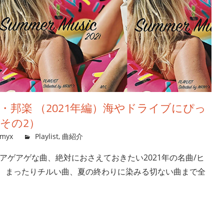
・邦楽 （2021年編）海やドライブにぴっ
その2）
myx
Playlist
,
曲紹介
のアゲアゲな曲、絶対におさえておきたい2021年の名曲/ヒ
、まったりチルい曲、夏の終わりに染みる切ない曲まで全