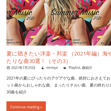
夏に聴きたい洋楽・邦楽 （2021年編）
たりな曲30選！（その3）
2021年7月25日
mrmyx
Playlist
,
曲紹介
2021年の夏にぴったりのアゲアゲな曲、絶対におさえておき
ット曲からおしゃれな曲、まったりチルい曲、夏の終わり
30曲を紹介
Continue reading