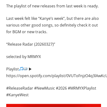
The playlist of new releases from last week is ready.
Last week felt like “Kanye’s week”, but there are also
various other good songs, so definitely check it out
for BGM or new tracks.
“Release Radar (20260327)”
selected by MRMYX
Playlist
▶︎
https://open.spotify.com/playlist/0VUToFnjzO4q3lAwK
#ReleaseRadar #NewMusic #2026 #MRMYXPlaylist
#KanyeWest