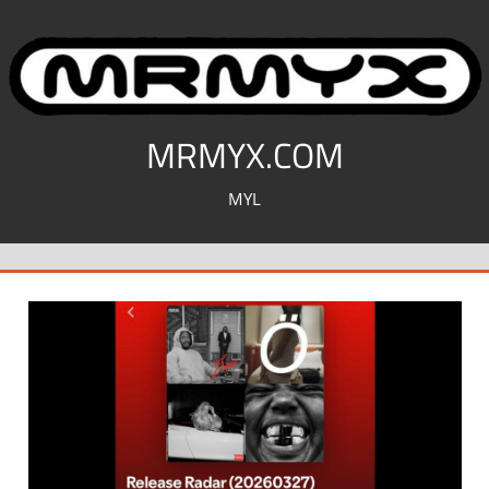
コ
ン
テ
ン
ツ
MRMYX.COM
へ
MYL
ス
キ
ッ
プ