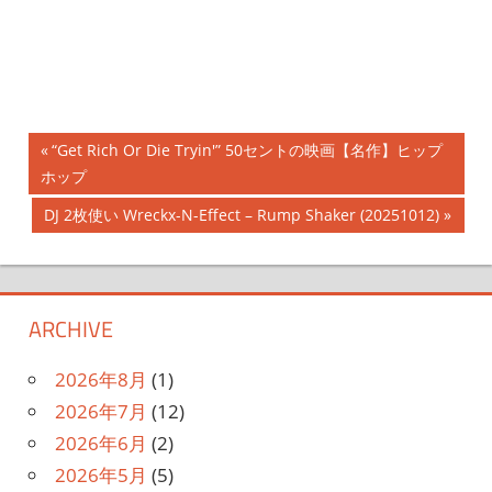
投
前
“Get Rich Or Die Tryin'” 50セントの映画【名作】ヒップ
の
ホップ
稿
記
次
DJ 2枚使い Wreckx-N-Effect – Rump Shaker (20251012)
ナ
事:
の
記
ビ
事:
ゲ
ARCHIVE
ー
2026年8月
(1)
シ
2026年7月
(12)
2026年6月
(2)
ョ
2026年5月
(5)