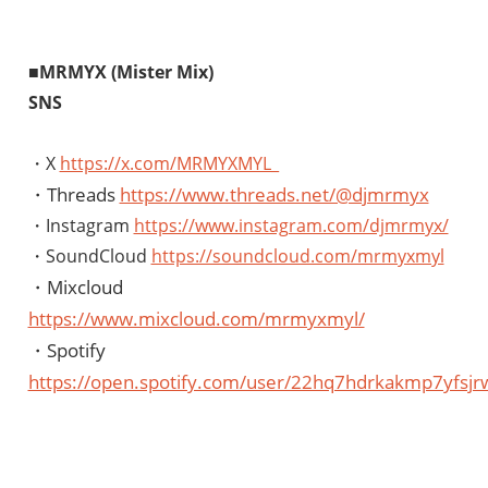
■
MRMYX (Mister Mix)
SNS
・X
https://x.com/MRMYXMYL_
・Threads
https://www.threads.net/@djmrmyx
・Instagram
https://www.instagram.com/djmrmyx/
・SoundCloud
https://soundcloud.com/mrmyxmyl
・Mixcloud
https://www.mixcloud.com/mrmyxmyl/
・Spotify
https://open.spotify.com/user/22hq7hdrkakmp7yfsjr