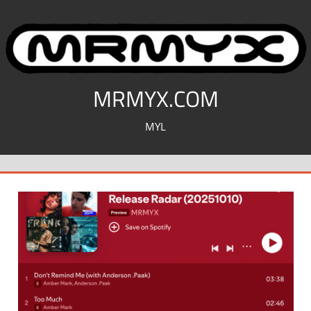
コ
ン
テ
ン
ツ
MRMYX.COM
へ
MYL
ス
キ
ッ
プ