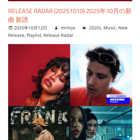
RELEASE RADAR (20251010) 2025年10月の新
曲 新譜
2025年10月12日
mrmyx
2020s
,
Music
,
New
Release
,
Playlist
,
Release Radar