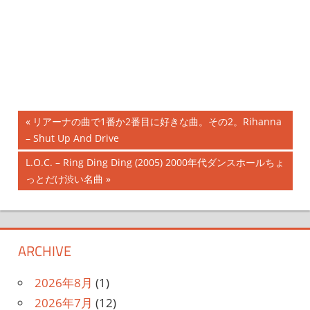
投
前
リアーナの曲で1番か2番目に好きな曲。その2。Rihanna
の
– Shut Up And Drive
稿
記
次
L.O.C. – Ring Ding Ding (2005) 2000年代ダンスホールちょ
ナ
事:
の
っとだけ渋い名曲
記
ビ
事:
ゲ
ARCHIVE
ー
シ
2026年8月
(1)
2026年7月
(12)