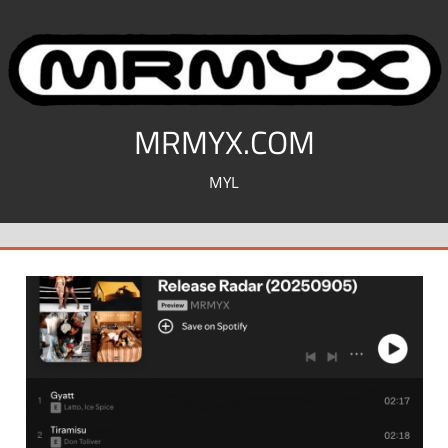
コ
ン
テ
ン
ツ
MRMYX.COM
へ
MYL
ス
キ
ッ
プ