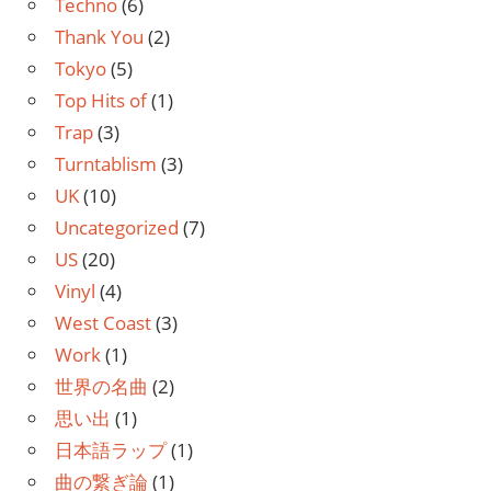
Techno
(6)
Thank You
(2)
Tokyo
(5)
Top Hits of
(1)
Trap
(3)
Turntablism
(3)
UK
(10)
Uncategorized
(7)
US
(20)
Vinyl
(4)
West Coast
(3)
Work
(1)
世界の名曲
(2)
思い出
(1)
日本語ラップ
(1)
曲の繋ぎ論
(1)