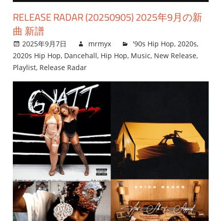
RELEASE RADAR (20250905) 2025年9月の新
曲 新譜
2025年9月7日
mrmyx
'90s Hip Hop
,
2020s
,
2020s Hip Hop
,
Dancehall
,
Hip Hop
,
Music
,
New Release
,
Playlist
,
Release Radar