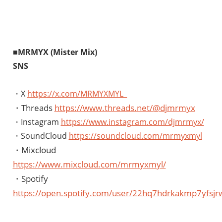
■
MRMYX (Mister Mix)
SNS
・X
https://x.com/MRMYXMYL_
・Threads
https://www.threads.net/@djmrmyx
・Instagram
https://www.instagram.com/djmrmyx/
・SoundCloud
https://soundcloud.com/mrmyxmyl
・Mixcloud
https://www.mixcloud.com/mrmyxmyl/
・Spotify
https://open.spotify.com/user/22hq7hdrkakmp7yfsjr