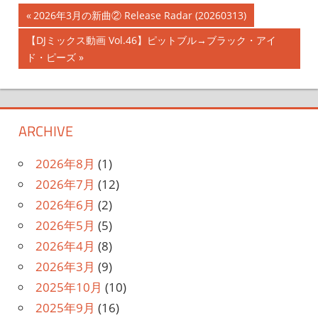
投
前
2026年3月の新曲② Release Radar (20260313)
の
稿
次
【DJミックス動画 Vol.46】ピットブル→ブラック・アイ
記
の
ド・ピーズ
ナ
事:
記
事:
ビ
ゲ
ARCHIVE
ー
2026年8月
(1)
シ
2026年7月
(12)
2026年6月
(2)
ョ
2026年5月
(5)
ン
2026年4月
(8)
2026年3月
(9)
2025年10月
(10)
2025年9月
(16)