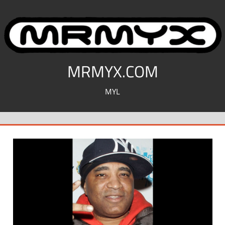
コ
ン
テ
ン
ツ
MRMYX.COM
へ
MYL
ス
キ
ッ
プ