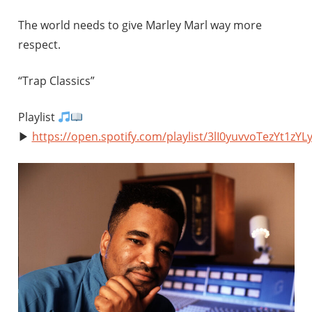
The world needs to give Marley Marl way more
respect.
“Trap Classics”
Playlist
▶︎
https://open.spotify.com/playlist/3lI0yuvvoTezYt1z