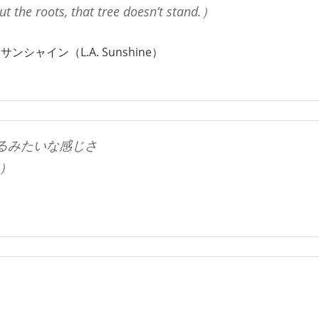
t the roots, that tree doesn’t stand.）
サンシャイン（L.A. Sunshine）
るみたいな感じさ
me）