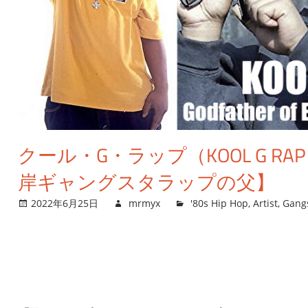
クール・G・ラップ（KOOL G
岸ギャングスタラップの父】
2022年6月25日
mrmyx
'80s Hip Hop
,
Artist
,
Gang