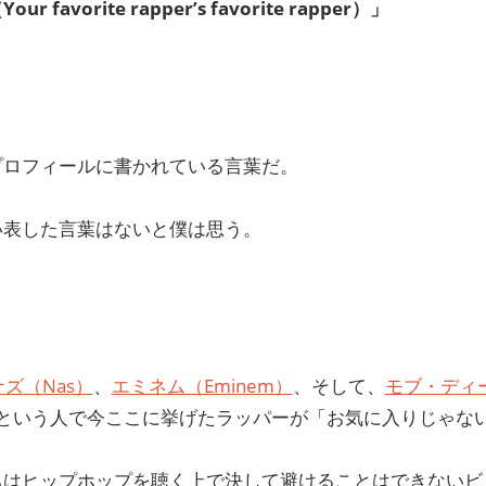
ite rapper’s favorite rapper）」
プロフィールに書かれている言葉だ。
い表した言葉はないと僕は思う。
ナズ（Nas）
、
エミネム（Eminem）
、そして、
モブ・ディー
好きという人で今ここに挙げたラッパーが「お気に入りじゃ
ちはヒップホップを聴く上で決して避けることはできないビ