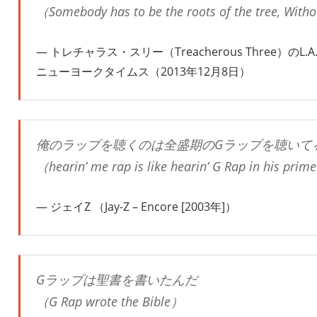
（Somebody has to be the roots of the tree, Withou
トレチャラス・スリー（Treacherous Three）のL.A.
ニューヨークタイムス（2013年12月8日）
俺のラップを聴くのは全盛期のGラップを聴いて
（hearin’ me rap is like hearin’ G Rap in his pri
ジェイZ （Jay-Z – Encore [2003年]）
Gラップは聖書を書いたんだ
（G Rap wrote the Bible）