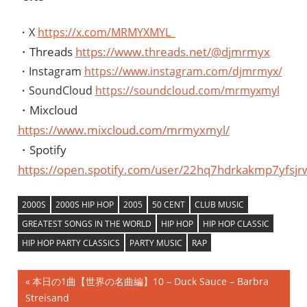
・X
https://x.com/MRMYXMYL_
・Threads
https://www.threads.net/@djmrmyx
・Instagram
https://www.instagram.com/djmrmyx/
・SoundCloud
https://soundcloud.com/mrmyxmyl
・Mixcloud
https://www.mixcloud.com/mrmyxmyl/
・Spotify
https://open.spotify.com/user/22hq7hdrkakmp7yfsjr
2000S
2000S HIP HOP
2005
50 CENT
CLUB MUSIC
GREATEST SONGS IN THE WORLD
HIP HOP
HIP HOP CLASSIC
HIP HOP PARTY CLASSICS
PARTY MUSIC
RAP
投
前
本日の1曲【世界の名曲編】10 – Duck Sauce – Barbra
の
Streisand