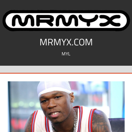
コ
ン
テ
ン
ツ
MRMYX.COM
へ
MYL
ス
キ
ッ
プ