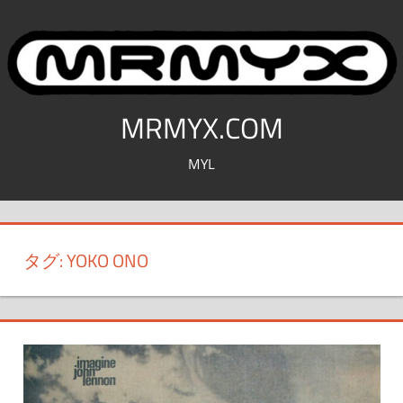
コ
ン
テ
ン
ツ
MRMYX.COM
へ
MYL
ス
キ
ッ
プ
タグ:
YOKO ONO