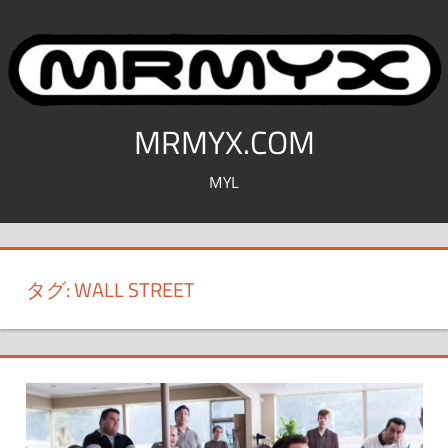
コ
ン
テ
ン
ツ
MRMYX.COM
へ
MYL
ス
キ
ッ
プ
タグ:
WALL STREET