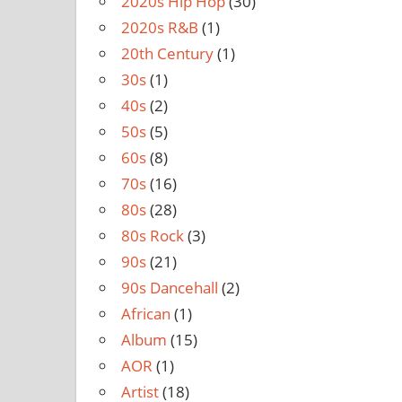
2020s Hip Hop
(30)
2020s R&B
(1)
20th Century
(1)
30s
(1)
40s
(2)
50s
(5)
60s
(8)
70s
(16)
80s
(28)
80s Rock
(3)
90s
(21)
90s Dancehall
(2)
African
(1)
Album
(15)
AOR
(1)
Artist
(18)