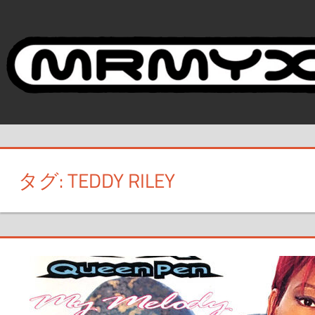
コ
ン
テ
ン
ツ
へ
ス
キ
ッ
タグ:
TEDDY RILEY
プ