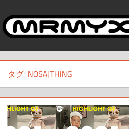
コ
ン
テ
ン
ツ
へ
ス
キ
ッ
タグ:
NOSAJTHING
プ