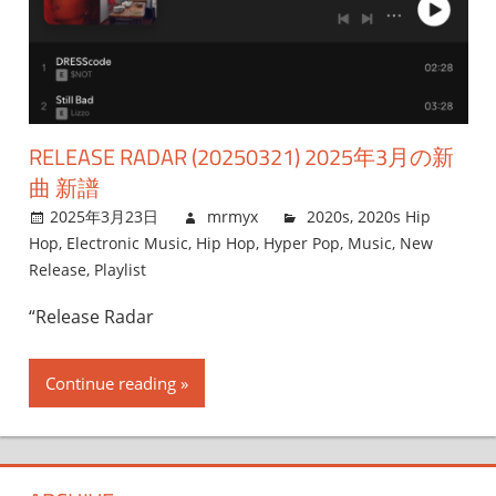
RELEASE RADAR (20250321) 2025年3月の新
曲 新譜
2025年3月23日
mrmyx
2020s
,
2020s Hip
Hop
,
Electronic Music
,
Hip Hop
,
Hyper Pop
,
Music
,
New
Release
,
Playlist
“Release Radar
Continue reading