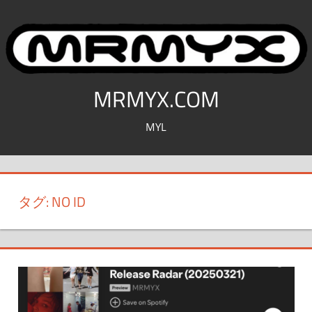
コ
ン
テ
ン
ツ
MRMYX.COM
へ
MYL
ス
キ
ッ
プ
タグ:
NO ID