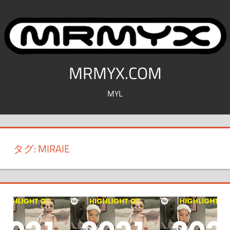
コ
ン
テ
ン
ツ
MRMYX.COM
へ
MYL
ス
キ
ッ
プ
タグ:
MIRAIE