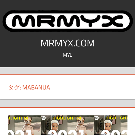
コ
ン
テ
ン
ツ
MRMYX.COM
へ
MYL
ス
キ
ッ
プ
タグ:
MABANUA