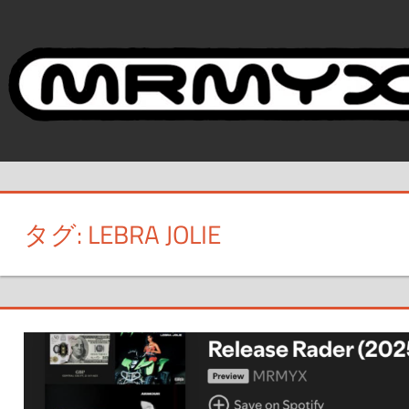
コ
ン
テ
ン
ツ
へ
ス
キ
ッ
タグ:
LEBRA JOLIE
プ