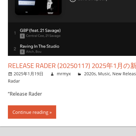
RELEASE RADER (20250117) 2025年1月
2025年1月19日
mrmyx
2020s
,
Music
,
New Relea
Radar
“Release Rader
Continue reading