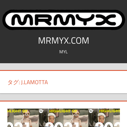
コ
ン
テ
ン
ツ
MRMYX.COM
へ
MYL
ス
キ
ッ
プ
タグ:
J.LAMOTTA