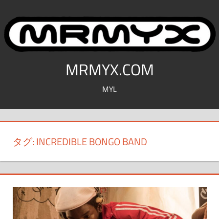
コ
ン
テ
ン
ツ
MRMYX.COM
へ
MYL
ス
キ
ッ
プ
タグ:
INCREDIBLE BONGO BAND