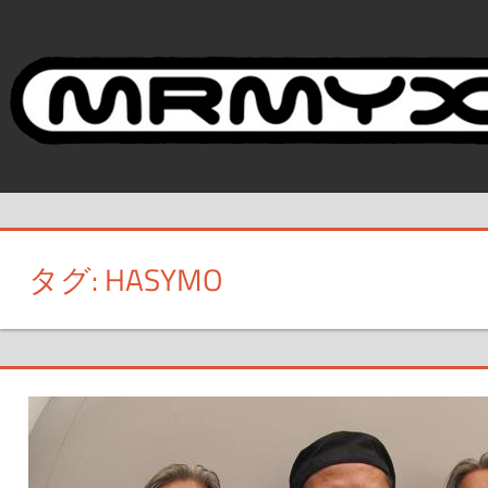
コ
ン
テ
ン
ツ
へ
ス
キ
ッ
タグ:
HASYMO
プ