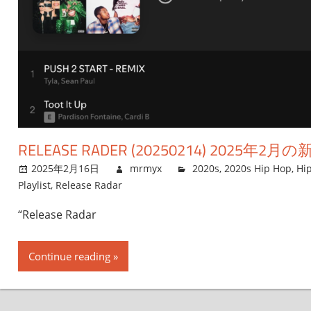
RELEASE RADER (20250214) 2025年2月
2025年2月16日
mrmyx
2020s
,
2020s Hip Hop
,
Hi
Playlist
,
Release Radar
“Release Radar
Continue reading