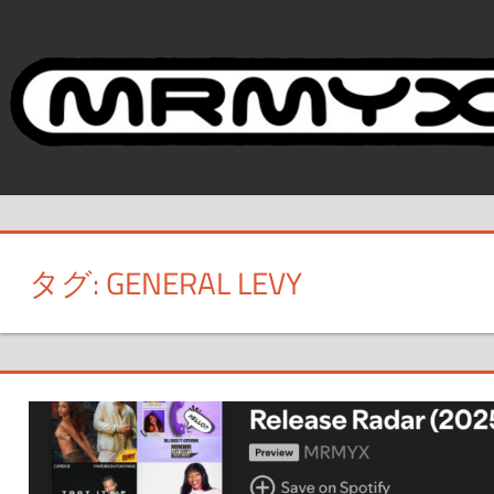
コ
ン
テ
ン
ツ
へ
ス
キ
ッ
タグ:
GENERAL LEVY
プ