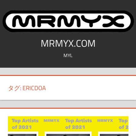
コ
ン
テ
ン
ツ
MRMYX.COM
へ
MYL
ス
キ
ッ
プ
タグ:
ERICDOA