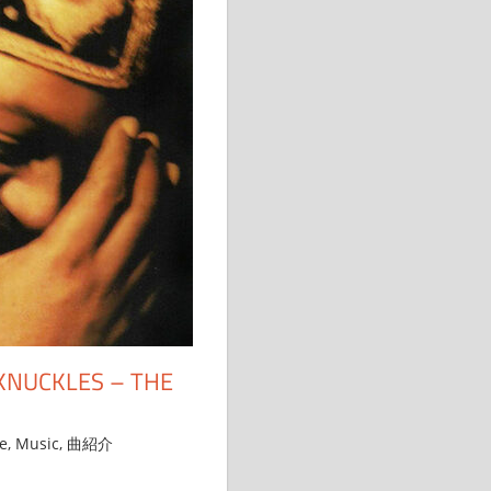
CKLES – THE
e
,
Music
,
曲紹介