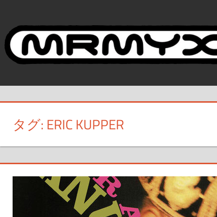
コ
ン
テ
ン
ツ
へ
ス
キ
ッ
タグ:
ERIC KUPPER
プ