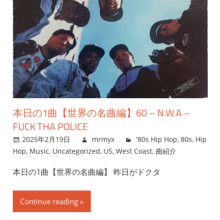
本日の1曲【世界の名曲編】60 – N.W.A –
FUCK THA POLICE
2025年2月19日
mrmyx
'80s Hip Hop
,
80s
,
Hip
Hop
,
Music
,
Uncategorized
,
US
,
West Coast
,
曲紹介
本日の1曲【世界の名曲編】 昨日がドクタ
Continue reading