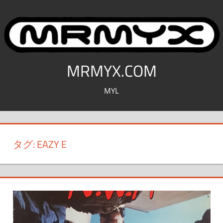
コ
ン
テ
ン
ツ
MRMYX.COM
へ
MYL
ス
キ
ッ
プ
タグ:
EAZY E