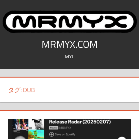
コ
ン
テ
ン
ツ
MRMYX.COM
へ
MYL
ス
キ
ッ
プ
タグ:
DUB