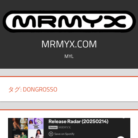
コ
ン
テ
ン
ツ
MRMYX.COM
へ
MYL
ス
キ
ッ
プ
タグ:
DONGROSSO