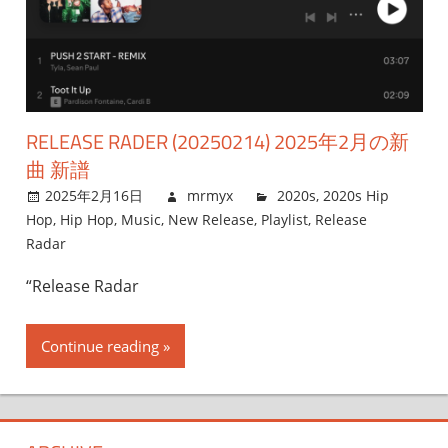
RELEASE RADER (20250214) 2025年2月の新
曲 新譜
2025年2月16日
mrmyx
2020s
,
2020s Hip
Hop
,
Hip Hop
,
Music
,
New Release
,
Playlist
,
Release
Radar
“Release Radar
Continue reading