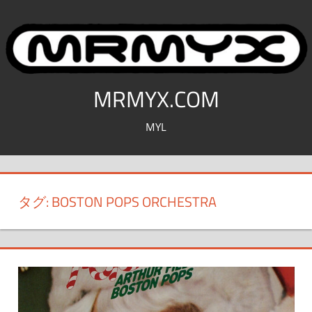
コ
ン
テ
ン
ツ
MRMYX.COM
へ
MYL
ス
キ
ッ
プ
タグ:
BOSTON POPS ORCHESTRA