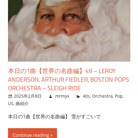
本日の1曲【世界の名曲編】49 – LEROY
ANDERSON, ARTHUR FIEDLER, BOSTON POPS
ORCHESTRA – SLEIGH RIDE
2025年2月8日
mrmyx
40s
,
Orchestra
,
Pop
,
US
,
曲紹介
本日の1曲【世界の名曲編】 雪がすごいで
Continue reading