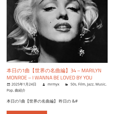
本日の1曲【世界の名曲編】34 – MARILYN
MONROE – I WANNA BE LOVED BY YOU
2025年1月24日
mrmyx
50s
,
Film
,
Jazz
,
Music
,
Pop
,
曲紹介
本日の1曲【世界の名曲編】 昨日の &#