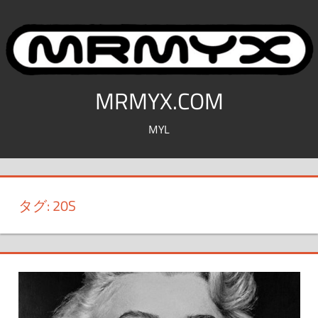
コ
ン
テ
ン
ツ
MRMYX.COM
へ
MYL
ス
キ
ッ
プ
タグ:
20S