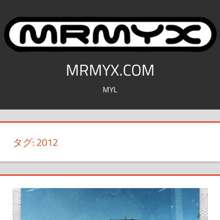
コ
ン
テ
ン
ツ
MRMYX.COM
へ
MYL
ス
キ
ッ
プ
タグ:
2012